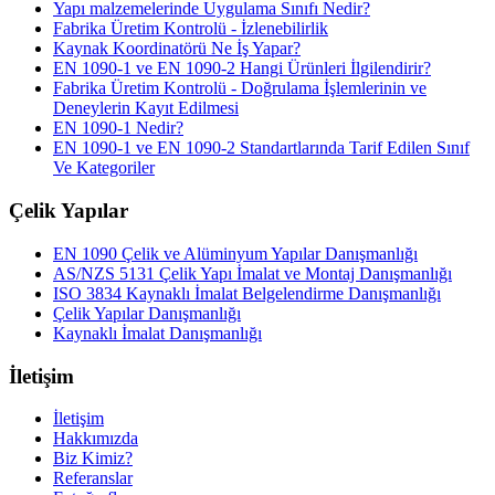
Yapı malzemelerinde Uygulama Sınıfı Nedir?
Fabrika Üretim Kontrolü - İzlenebilirlik
Kaynak Koordinatörü Ne İş Yapar?
EN 1090-1 ve EN 1090-2 Hangi Ürünleri İlgilendirir?
Fabrika Üretim Kontrolü - Doğrulama İşlemlerinin ve
Deneylerin Kayıt Edilmesi
EN 1090-1 Nedir?
EN 1090-1 ve EN 1090-2 Standartlarında Tarif Edilen Sınıf
Ve Kategoriler
Çelik Yapılar
EN 1090 Çelik ve Alüminyum Yapılar Danışmanlığı
AS/NZS 5131 Çelik Yapı İmalat ve Montaj Danışmanlığı
ISO 3834 Kaynaklı İmalat Belgelendirme Danışmanlığı
Çelik Yapılar Danışmanlığı
Kaynaklı İmalat Danışmanlığı
İletişim
İletişim
Hakkımızda
Biz Kimiz?
Referanslar