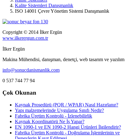
Kalite Sistemleri Danışmanlık
ISO 14001 Çevre Yönetim Sistemi Danışmanlık
Copyright © 2014 İlker Ergün
www.ilkerergun.com.tr
İlker Ergün
Makina Mühendisi, danışman, denetçi, web tasarım ve yazılım
info@sonucdanismanlik.com
0 537 744 77 94
Çok Okunan
Kaynak Prosedürü (PQR / WPAR) Nasıl Hazırlanır?
Yapı malzemelerinde Uygulama Sınıfı Nedir?
Fabrika Üretim Kontrolü - İzlenebilirlik
Kaynak Koordinatörü Ne İş Yapar?
EN 1090-1 ve EN 1090-2 Hangi Ürünleri İlgilendirir?
Fabrika Üretim Kontrolü - Doğrulama İşlemlerinin ve
Deneylerin Kayıt Edilmesi